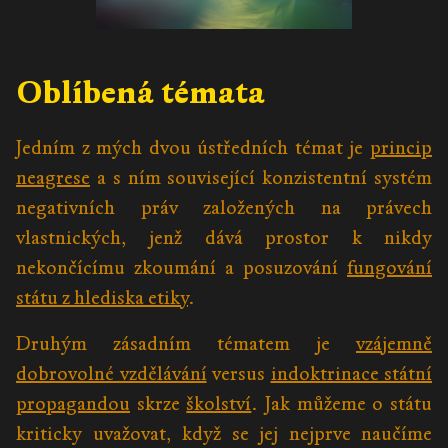
Oblíbená témata
Jedním z mých dvou ústředních témat je
princip
neagrese
a s ním související konzistentní systém
negativních práv založených na právech
vlastnických, jenž dává prostor k nikdy
nekončícímu zkoumání a posuzování
fungování
státu z hlediska etiky
.
Druhým zásadním tématem je
vzájemně
dobrovolné vzdělávání
versus
indoktrinace státní
propagandou
skrze
školství
. Jak můžeme o státu
kriticky uvažovat, když se jej nejprve naučíme