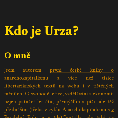
Kdo je Urza?
O mně
Jsem autorem
první české knihy o
anarchokapitalismu
a více než tisíce
libertariánských textů na webu i v tištěných
médiích. O svobodě, etice, vzdělávání a ekonomii
nejen patnáct let čtu, přemýšlím a píši, ale též
přednáším (třeba v cyklu Anarchokapitalismus
v
Paralelní Polis
a
v (de)Centrále
, ale také
ve