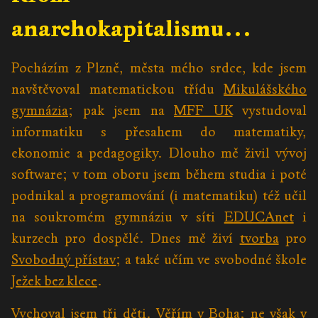
anarchokapitalismu…
Pocházím z Plzně, města mého srdce, kde jsem
navštěvoval matematickou třídu
Mikulášského
gymnázia
; pak jsem na
MFF UK
vystudoval
informatiku s přesahem do matematiky,
ekonomie a pedagogiky. Dlouho mě živil vývoj
software; v tom oboru jsem během studia i poté
podnikal a programování (i matematiku) též učil
na soukromém gymnáziu v síti
EDUCAnet
i
kurzech pro dospělé. Dnes mě živí
tvorba
pro
Svobodný přístav
; a také učím ve svobodné škole
Ježek bez klece
.
Vychoval jsem tři děti.
Věřím v Boha
; ne však v