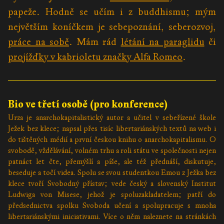
papeže. Hodně se učím i z buddhismu; mým
největším koníčkem je sebepoznání, seberozvoj,
práce na sobě
. Mám rád
létání na paraglidu
či
projížďky v kabrioletu značky Alfa Romeo
.
Bio ve třetí osobě (pro konference)
Urza je anarchokapitalistický autor a učitel v sebeřízené škole
Ježek bez klece; napsal přes tisíc libertariánských textů na web i
do tištěných médií a první českou knihu o anarchokapitalismu. O
svobodě, vždělávání, volném trhu a roli státu ve společnosti nejen
patnáct let čte, přemýšlí a píše, ale též přednáší, diskutuje,
beseduje a točí videa. Spolu se svou studentkou Emou z Ježka bez
klece tvoří Svobodný přístav; vede český a slovenský Institut
Ludwiga von Misese, jehož je spoluzakladatelem; patří do
předsednictva spolku Svoboda učení a spolupracuje s mnoha
libertariánskými iniciativami. Více o něm naleznete na stránkách