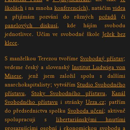
školách
i na mnoha
konferencích
), natáčím
videa
a přijímám pozvání do různých
pořadů
či
panelových diskusí
, kde hájím svobodu
jednotlivce. Učím ve svobodné škole
Ježek bez
klece
.
S manželkou Terezou tvoříme
Svobodný přístav
;
vedeme český a slovenský
Institut Ludwiga von
Misese
, jenž jsem založil spolu s dalšími
anarchokapitalisty; vytvářím
Studio Svobodného
přístavu
,
Stoky Svobodného přístavu
,
Kanál
Svobodného přístavu
i stránky
Urza.cz
; patřím
do předsednictva spolku
Svoboda učení
; aktivně
spolupracuji s
libertariánskými hnutími
prosazujícími osobní i ekonomickou svobodu a