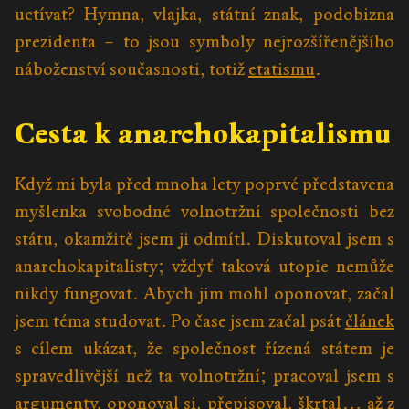
uctívat? Hymna, vlajka, státní znak, podobizna
prezidenta – to jsou symboly nejrozšířenějšího
náboženství současnosti, totiž
etatismu
.
Cesta k anarchokapitalismu
Když mi byla před mnoha lety poprvé představena
myšlenka svobodné volnotržní společnosti bez
státu, okamžitě jsem ji odmítl. Diskutoval jsem s
anarchokapitalisty; vždyť taková utopie nemůže
nikdy fungovat. Abych jim mohl oponovat, začal
jsem téma studovat. Po čase jsem začal psát
článek
s cílem ukázat, že společnost řízená státem je
spravedlivější než ta volnotržní; pracoval jsem s
argumenty, oponoval si, přepisoval, škrtal… až z