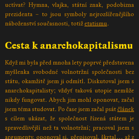
uctívat? Hymna, vlajka, státní znak, podobizna
prezidenta – to jsou symboly nejrozšířenějšího
náboženství současnosti, totiž
etatismu
.
Cesta k anarchokapitalismu
Když mi byla před mnoha lety poprvé představena
myšlenka svobodné volnotržní společnosti bez
státu, okamžitě jsem ji odmítl. Diskutoval jsem s
anarchokapitalisty; vždyť taková utopie nemůže
nikdy fungovat. Abych jim mohl oponovat, začal
jsem téma studovat. Po čase jsem začal psát
článek
s cílem ukázat, že společnost řízená státem je
spravedlivější než ta volnotržní; pracoval jsem s
argumenty, oponoval si, přepisoval, škrtal… až z