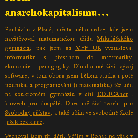
anarchokapitalismu…
Pocházím z Plzně, města mého srdce, kde jsem
navštěvoval matematickou třídu
Mikulášského
gymnázia
; pak jsem na
MFF UK
vystudoval
informatiku s přesahem do matematiky,
ekonomie a pedagogiky. Dlouho mě živil vývoj
software; v tom oboru jsem během studia i poté
podnikal a programování (i matematiku) též učil
na soukromém gymnáziu v síti
EDUCAnet
i
kurzech pro dospělé. Dnes mě živí
tvorba
pro
Svobodný přístav
; a také učím ve svobodné škole
Ježek bez klece
.
Vychoval jsem tři děti.
Věřím v Boha
; ne však v