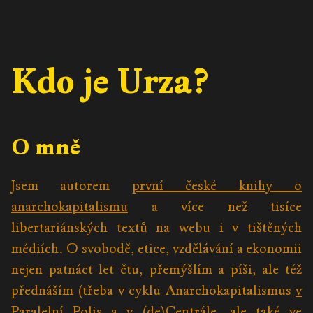
Kdo je Urza?
O mně
Jsem autorem
první české knihy o
anarchokapitalismu
a více než tisíce
libertariánských textů na webu i v tištěných
médiích. O svobodě, etice, vzdělávání a ekonomii
nejen patnáct let čtu, přemýšlím a píši, ale též
přednáším (třeba v cyklu Anarchokapitalismus
v
Paralelní Polis
a
v (de)Centrále
, ale také
ve