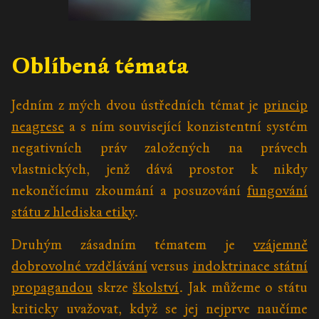
Oblíbená témata
Jedním z mých dvou ústředních témat je
princip
neagrese
a s ním související konzistentní systém
negativních práv založených na právech
vlastnických, jenž dává prostor k nikdy
nekončícímu zkoumání a posuzování
fungování
státu z hlediska etiky
.
Druhým zásadním tématem je
vzájemně
dobrovolné vzdělávání
versus
indoktrinace státní
propagandou
skrze
školství
. Jak můžeme o státu
kriticky uvažovat, když se jej nejprve naučíme