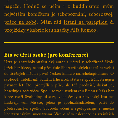
papeže. Hodně se učím i z buddhismu; mým
největším koníčkem je sebepoznání, seberozvoj,
práce na sobě
. Mám rád
létání na paraglidu
či
projížďky v kabrioletu značky Alfa Romeo
.
Bio ve třetí osobě (pro konference)
Urza je anarchokapitalistický autor a učitel v sebeřízené škole
Ježek bez klece; napsal přes tisíc libertariánských textů na web i
do tištěných médií a první českou knihu o anarchokapitalismu. O
svobodě, vždělávání, volném trhu a roli státu ve společnosti nejen
patnáct let čte, přemýšlí a píše, ale též přednáší, diskutuje,
beseduje a točí videa. Spolu se svou studentkou Emou z Ježka bez
klece tvoří Svobodný přístav; vede český a slovenský Institut
Ludwiga von Misese, jehož je spoluzakladatelem; patří do
předsednictva spolku Svoboda učení a spolupracuje s mnoha
libertariánskými iniciativami. Více o něm naleznete na stránkách