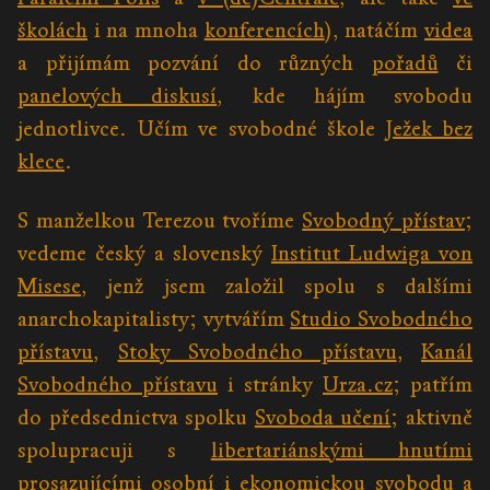
školách
i na mnoha
konferencích
), natáčím
videa
a přijímám pozvání do různých
pořadů
či
panelových diskusí
, kde hájím svobodu
jednotlivce. Učím ve svobodné škole
Ježek bez
klece
.
S manželkou Terezou tvoříme
Svobodný přístav
;
vedeme český a slovenský
Institut Ludwiga von
Misese
, jenž jsem založil spolu s dalšími
anarchokapitalisty; vytvářím
Studio Svobodného
přístavu
,
Stoky Svobodného přístavu
,
Kanál
Svobodného přístavu
i stránky
Urza.cz
; patřím
do předsednictva spolku
Svoboda učení
; aktivně
spolupracuji s
libertariánskými hnutími
prosazujícími osobní i ekonomickou svobodu a